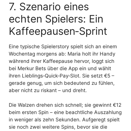
7. Szenario eines
echten Spielers: Ein
Kaffeepausen‑Sprint
Eine typische Spielerstory spielt sich an einem
Wochentag morgens ab: Maria holt ihr Handy
während ihrer Kaffeepause hervor, loggt sich
bei Merkur Bets über die App ein und wählt
ihren Lieblings‑Quick‑Pay‑Slot. Sie setzt €5 –
gerade genug, um sich bedeutend zu fühlen,
aber nicht zu riskant – und dreht.
Die Walzen drehen sich schnell; sie gewinnt €12
beim ersten Spin – eine beachtliche Auszahlung
in weniger als zehn Sekunden. Aufgeregt spielt
sie noch zwei weitere Spins, bevor sie die