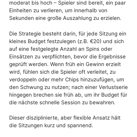
moderat bis hoch – Spieler sind bereit, ein paar
Einheiten zu verlieren, um innerhalb von
Sekunden eine große Auszahlung zu erzielen.
Die Strategie besteht darin, für jede Sitzung ein
kleines Budget festzulegen (z.B. €20) und sich
auf eine festgelegte Anzahl an Spins oder
Einsätzen zu verpflichten, bevor die Ergebnisse
geprüft werden. Wenn früh ein Gewinn erzielt
wird, fühlen sich die Spieler oft verleitet, zu
verdoppeln oder mehr Chips hinzuzufügen, um
den Schwung zu nutzen; nach einer Verlustserie
hingegen brechen sie früh ab, um ihr Budget für
die nächste schnelle Session zu bewahren.
Dieser disziplinierte, aber flexible Ansatz hält
die Sitzungen kurz und spannend.