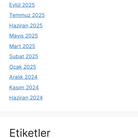
Eylül 2025
Temmuz 2025
Haziran 2025
Mayıs 2025
Mart 2025
Şubat 2025
Ocak 2025
Aralık 2024
Kasım 2024
Haziran 2024
Etiketler