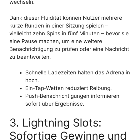
wechseln.
Dank dieser Fluidität können Nutzer mehrere
kurze Runden in einer Sitzung spielen –
vielleicht zehn Spins in fünf Minuten – bevor sie
eine Pause machen, um eine weitere
Benachrichtigung zu prüfen oder eine Nachricht
zu beantworten.
Schnelle Ladezeiten halten das Adrenalin
hoch.
Ein‑Tap‑Wetten reduziert Reibung.
Push‑Benachrichtigungen informieren
sofort über Ergebnisse.
3. Lightning Slots:
Sofortige Gewinne und