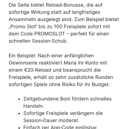
Die Seite bietet Reload‑Bonusse, die auf
sofortige Wirkung statt auf langfristiges
Ansammeln ausgelegt sind. Zum Beispiel bietet
„Promo Slot“ bis zu 100 Freispiele sofort mit
dem Code PROMOSLOT – perfekt für einen
schnellen Session‑Schub.
Ein Beispiel: Nach einer anfänglichen
Gewinnserie reaktiviert Maria ihr Konto mit
einem €20‑Reload und beansprucht die
Freispiele, erhält so zehn zusätzliche Runden
sofortigen Spiels ohne Risiko für ihr Budget.
Zeitgebundene Boni fördern schnelles
Handeln.
Sofortige Freispiele verlängern die
Session‑Dauer moderat.
Einfach per App‑Code einlösbar.