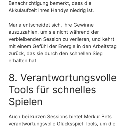
Benachrichtigung bemerkt, dass die
Akkulaufzeit ihres Handys niedrig ist.
Maria entscheidet sich, ihre Gewinne
auszuzahlen, um sie nicht während der
verbleibenden Session zu verlieren, und kehrt
mit einem Gefühl der Energie in den Arbeitstag
zurück, das sie durch den schnellen Sieg
erhalten hat.
8. Verantwortungsvolle
Tools für schnelles
Spielen
Auch bei kurzen Sessions bietet Merkur Bets
verantwortungsvolle Glücksspiel‑Tools, um die