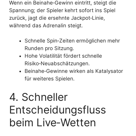
Wenn ein Beinahe‑Gewinn eintritt, steigt die
Spannung; der Spieler kehrt sofort ins Spiel
zurück, jagt die ersehnte Jackpot‑Linie,
während das Adrenalin steigt.
Schnelle Spin‑Zeiten ermöglichen mehr
Runden pro Sitzung.
Hohe Volatilität fördert schnelle
Risiko‑Neuabschätzungen.
Beinahe‑Gewinne wirken als Katalysator
für weiteres Spielen.
4. Schneller
Entscheidungsfluss
beim Live‑Wetten