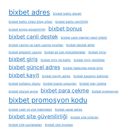
bixbet adres
bixbet bahis daveti
bixbet bahis sitesi blog sitesi
bixbet bahis çeşitliliği
bixbet bonus
bixbet bingo güvenilirliği
bixbet canli destek
bixbet canlı maçları nasıl i̇zlenir
bixbet casino ve canlı casino oyunları
bixbet destek ekibi
bixbet endüstri casino
bixbet en son güncellemeler
bixbet girisi
bixbet giriş
bixbet giriş i̇le bahis
bixbet giriş yenilikler
bixbet güncel adres
bixbet hakkında genel bilgi
bixbet kayit
bixbet kayıtlı adres
bixbet kazançlı bahisler
bixbet kullanıcı dostu
bixbet kupon sonuçları
bixbet maç izleme
bixbet para çekme
bixbet oturum açma
bixbet promosyon
bixbet promosyon kodu
bixbet rulet ve slot makineleri
bixbet sanal adres
bixbet site güvenilirliği
bixbet site i̇stikrarı
bixbet site suçlamaları
bixbet slot oyunları