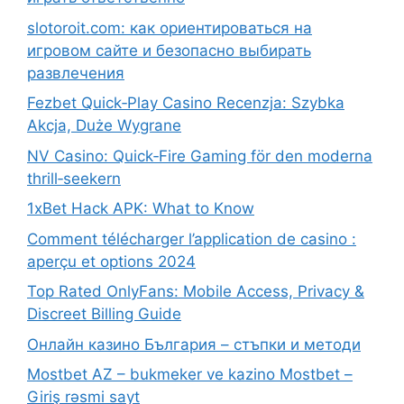
slotoroit.com: как ориентироваться на
игровом сайте и безопасно выбирать
развлечения
Fezbet Quick‑Play Casino Recenzja: Szybka
Akcja, Duże Wygrane
NV Casino: Quick‑Fire Gaming för den moderna
thrill‑seekern
1xBet Hack APK: What to Know
Comment télécharger l’application de casino :
aperçu et options 2024
Top Rated OnlyFans: Mobile Access, Privacy &
Discreet Billing Guide
Онлайн казино България – стъпки и методи
Mostbet AZ – bukmeker ve kazino Mostbet –
Giriş rəsmi sayt