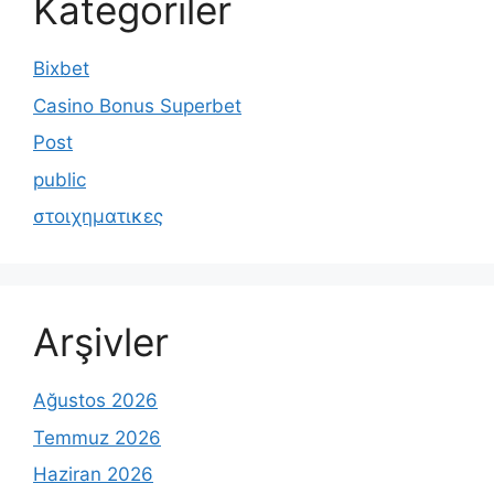
Kategoriler
Bixbet
Casino Bonus Superbet
Post
public
στοιχηματικες
Arşivler
Ağustos 2026
Temmuz 2026
Haziran 2026