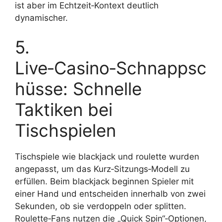
ist aber im Echtzeit‑Kontext deutlich
dynamischer.
5.
Live‑Casino‑Schnappsc
hüsse: Schnelle
Taktiken bei
Tischspielen
Tischspiele wie blackjack und roulette wurden
angepasst, um das Kurz‑Sitzungs‑Modell zu
erfüllen. Beim blackjack beginnen Spieler mit
einer Hand und entscheiden innerhalb von zwei
Sekunden, ob sie verdoppeln oder splitten.
Roulette‑Fans nutzen die „Quick Spin“‑Optionen,