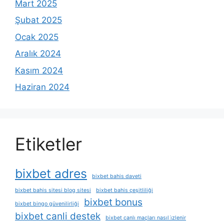
Mart 2025
Şubat 2025
Ocak 2025
Aralık 2024
Kasım 2024
Haziran 2024
Etiketler
bixbet adres
bixbet bahis daveti
bixbet bahis sitesi blog sitesi
bixbet bahis çeşitliliği
bixbet bonus
bixbet bingo güvenilirliği
bixbet canli destek
bixbet canlı maçları nasıl i̇zlenir