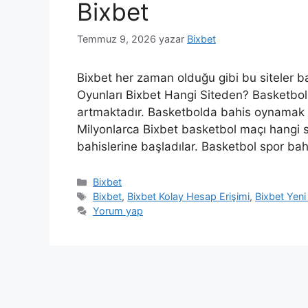
Bixbet
Temmuz 9, 2026
yazar
Bixbet
Bixbet her zaman olduğu gibi bu siteler bah
Oyunları Bixbet Hangi Siteden? Basketbol
artmaktadır. Basketbolda bahis oynamak insa
Milyonlarca Bixbet basketbol maçı hangi 
bahislerine başladılar. Basketbol spor bah
Kategoriler
Bixbet
Etiketler
Bixbet
,
Bixbet Kolay Hesap Erişimi
,
Bixbet Yeni
Yorum yap