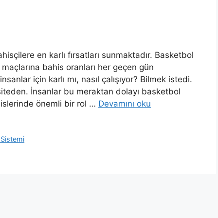
isçilere en karlı fırsatları sunmaktadır. Basketbol
 maçlarına bahis oranları her geçen gün
nlar için karlı mı, nasıl çalışıyor? Bilmek istedi.
siteden. İnsanlar bu meraktan dolayı basketbol
islerinde önemli bir rol …
Devamını oku
 Sistemi