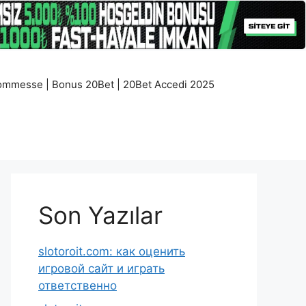
ommesse | Bonus 20Bet | 20Bet Accedi 2025
Son Yazılar
slotoroit.com: как оценить
игровой сайт и играть
ответственно