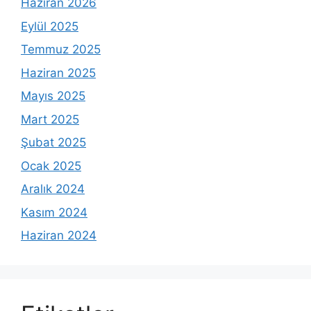
Haziran 2026
Eylül 2025
Temmuz 2025
Haziran 2025
Mayıs 2025
Mart 2025
Şubat 2025
Ocak 2025
Aralık 2024
Kasım 2024
Haziran 2024