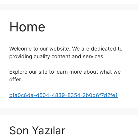
Home
Welcome to our website. We are dedicated to
providing quality content and services.
Explore our site to learn more about what we
offer.
bfa0c6da-d504-4839-8354-2b0d6f7d2fe1
Son Yazılar