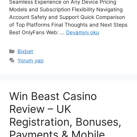
Seamless Experience on Any Device Pricing
Models and Subscription Flexibility Navigating
Account Safety and Support Quick Comparison
of Top Platforms Final Thoughts and Next Steps
Best OnlyFans Web: …
Devamını oku
Kategoriler
Bixbet
Yorum yap
Win Beast Casino
Review – UK
Registration, Bonuses,
Payments & Mobile