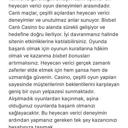
heyecan verici oyun deneyimleri arasındadır.
Canlı maçlar, çeşitli açılardan heyecan verici
deneyimler ve unutulmaz anlar sunuyor. Bixbet
Canlı Casino bu alanda sürekli gelişiyor ve
hedefine doğru ilerliyor. İyi davranmanız halinde
sitenin etkinliklerine katılabilirsiniz. Oyunda
başarılı olmak için oyunun kurallarına hâkim
olmalı ve kazanma
bixbet bonusları
artırmalısınız. Heyecan verici gerçek zamanlı
zaferler elde etmek için hem şansa hem de
uzmanlığa güvenin. Casino, çeşitli oyun yapıları
sayesinde müşterilerinin beklentilerini karşılayan
geniş bir oyun yelpazesi sunmaktadır.
Alışılmadık oyunlardan kaçınmak, aşina
olduğunuz oyunlarda başarılı olmanızı
sağlayacaktır. Bu heyecan verici deneyimin
ardından yapmanız gereken tek şey kazancınızı
hesabınıza taşımak