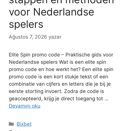
voor Nederlandse
spelers
Ağustos 7, 2026
yazar
Elite Spin promo code – Praktische gids voor
Nederlandse spelers Wat is een elite spin
promo code en hoe werkt het? Een elite spin
promo code is een kort stukje tekst of een
combinatie van cijfers en letters die je bij je
eerste storting invoert. Zodra de code is
geaccepteerd, krijg je direct toegang tot …
Devamını oku
Kategoriler
Bixbet