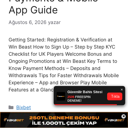
App Guide
Ağustos 6, 2026
yazar
Getting Started: Registration & Verification at
Win Beast How to Sign Up – Step by Step KYC
Checklist for UK Players Welcome Bonus and
Ongoing Promotions at Win Beast Key Terms to
Know Payment Methods – Deposits and
Withdrawals Tips for Faster Withdrawals Mobile
Experience – App and Browser Play Mobile
Features at a Glance …
Devamını oku
Kategoriler
Bixbet
×
Yorum yap