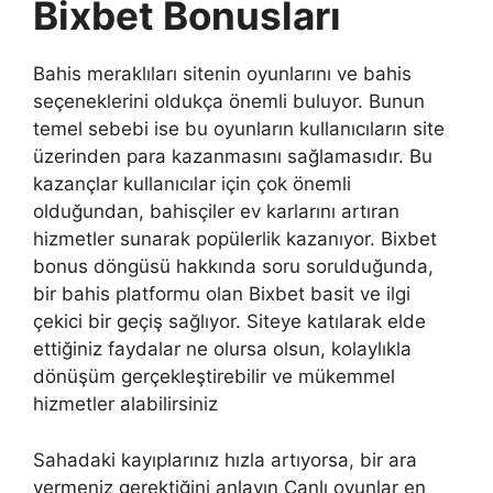
Bixbet Bonusları
Bahis meraklıları sitenin oyunlarını ve bahis
seçeneklerini oldukça önemli buluyor. Bunun
temel sebebi ise bu oyunların kullanıcıların site
üzerinden para kazanmasını sağlamasıdır. Bu
kazançlar kullanıcılar için çok önemli
olduğundan, bahisçiler ev karlarını artıran
hizmetler sunarak popülerlik kazanıyor. Bixbet
bonus döngüsü hakkında soru sorulduğunda,
bir bahis platformu olan Bixbet basit ve ilgi
çekici bir geçiş sağlıyor. Siteye katılarak elde
ettiğiniz faydalar ne olursa olsun, kolaylıkla
dönüşüm gerçekleştirebilir ve mükemmel
hizmetler alabilirsiniz
Sahadaki kayıplarınız hızla artıyorsa, bir ara
vermeniz gerektiğini anlayın Canlı oyunlar en