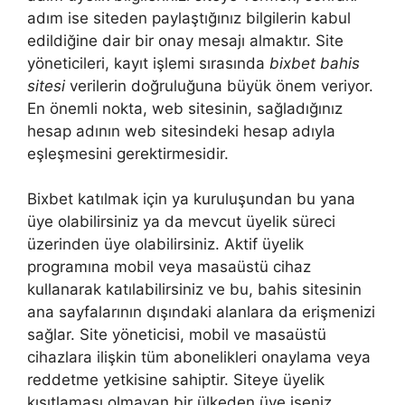
adım ise siteden paylaştığınız bilgilerin kabul
edildiğine dair bir onay mesajı almaktır. Site
yöneticileri, kayıt işlemi sırasında
bixbet bahis
sitesi
verilerin doğruluğuna büyük önem veriyor.
En önemli nokta, web sitesinin, sağladığınız
hesap adının web sitesindeki hesap adıyla
eşleşmesini gerektirmesidir.
Bixbet katılmak için ya kuruluşundan bu yana
üye olabilirsiniz ya da mevcut üyelik süreci
üzerinden üye olabilirsiniz. Aktif üyelik
programına mobil veya masaüstü cihaz
kullanarak katılabilirsiniz ve bu, bahis sitesinin
ana sayfalarının dışındaki alanlara da erişmenizi
sağlar. Site yöneticisi, mobil ve masaüstü
cihazlara ilişkin tüm abonelikleri onaylama veya
reddetme yetkisine sahiptir. Siteye üyelik
kısıtlaması olmayan bir ülkeden üye iseniz,