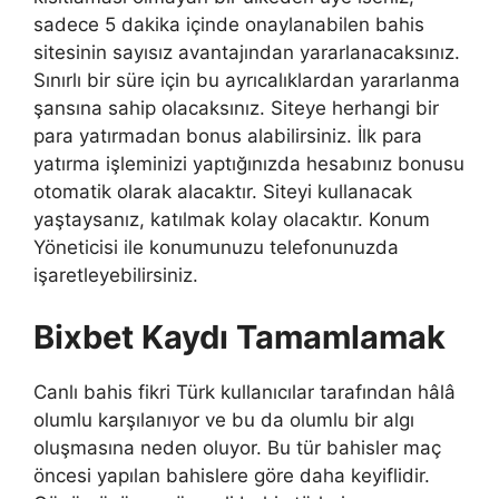
sadece 5 dakika içinde onaylanabilen bahis
sitesinin sayısız avantajından yararlanacaksınız.
Sınırlı bir süre için bu ayrıcalıklardan yararlanma
şansına sahip olacaksınız. Siteye herhangi bir
para yatırmadan bonus alabilirsiniz. İlk para
yatırma işleminizi yaptığınızda hesabınız bonusu
otomatik olarak alacaktır. Siteyi kullanacak
yaştaysanız, katılmak kolay olacaktır. Konum
Yöneticisi ile konumunuzu telefonunuzda
işaretleyebilirsiniz.
Bixbet Kaydı Tamamlamak
Canlı bahis fikri Türk kullanıcılar tarafından hâlâ
olumlu karşılanıyor ve bu da olumlu bir algı
oluşmasına neden oluyor. Bu tür bahisler maç
öncesi yapılan bahislere göre daha keyiflidir.