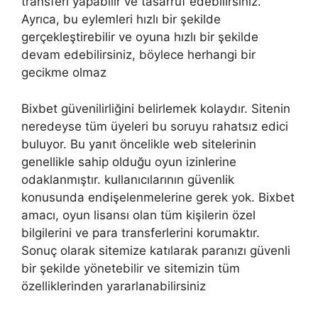
transferi yapabilir ve tasarruf edebilirsiniz.
Ayrıca, bu eylemleri hızlı bir şekilde
gerçekleştirebilir ve oyuna hızlı bir şekilde
devam edebilirsiniz, böylece herhangi bir
gecikme olmaz
Bixbet güvenilirliğini belirlemek kolaydır. Sitenin
neredeyse tüm üyeleri bu soruyu rahatsız edici
buluyor. Bu yanıt öncelikle web sitelerinin
genellikle sahip olduğu oyun izinlerine
odaklanmıştır. kullanıcılarının güvenlik
konusunda endişelenmelerine gerek yok. Bixbet
amacı, oyun lisansı olan tüm kişilerin özel
bilgilerini ve para transferlerini korumaktır.
Sonuç olarak sitemize katılarak paranızı güvenli
bir şekilde yönetebilir ve sitemizin tüm
özelliklerinden yararlanabilirsiniz