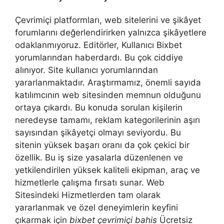
Çevrimiçi platformları, web sitelerini ve şikâyet
forumlarını değerlendirirken yalnızca şikâyetlere
odaklanmıyoruz. Editörler, Kullanıcı Bixbet
yorumlarından haberdardı. Bu çok ciddiye
alınıyor. Site kullanıcı yorumlarından
yararlanmaktadır. Araştırmamız, önemli sayıda
katılımcının web sitesinden memnun olduğunu
ortaya çıkardı. Bu konuda sorulan kişilerin
neredeyse tamamı, reklam kategorilerinin aşırı
sayısından şikâyetçi olmayı seviyordu. Bu
sitenin yüksek başarı oranı da çok çekici bir
özellik. Bu iş size yasalarla düzenlenen ve
yetkilendirilen yüksek kaliteli ekipman, araç ve
hizmetlerle çalışma fırsatı sunar. Web
Sitesindeki Hizmetlerden tam olarak
yararlanmak ve özel deneyimlerin keyfini
çıkarmak için
bixbet çevrimiçi bahis
Ücretsiz