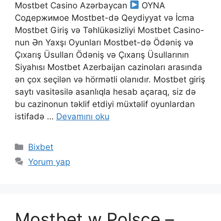
Mostbet Casino Azərbaycan
OYNA
Содержимое Mostbet-də Qeydiyyat və İcma
Mostbet Giriş və Təhlükəsizliyi Mostbet Casino-
nun Ən Yaxşı Oyunları Mostbet-də Ödəniş və
Çıxarış Üsulları Ödəniş və Çıxarış Üsullarının
Siyahısı Mostbet Azerbaijan cazinoları arasında
ən çox seçilən və hörmətli olanıdır. Mostbet giriş
saytı vasitəsilə asanlıqla hesab açaraq, siz də
bu cazinonun təklif etdiyi müxtəlif oyunlardan
istifadə …
Devamını oku
Kategoriler
Bixbet
Yorum yap
Mostbet w Polsce –