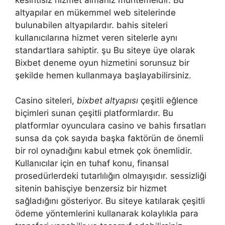
altyapılar en mükemmel web sitelerinde
bulunabilen altyapılardır. bahis siteleri
kullanıcılarına hizmet veren sitelerle aynı
standartlara sahiptir. şu Bu siteye üye olarak
Bixbet deneme oyun hizmetini sorunsuz bir
şekilde hemen kullanmaya başlayabilirsiniz.
Casino siteleri,
bixbet altyapısı
çeşitli eğlence
biçimleri sunan çeşitli platformlardır. Bu
platformlar oyunculara casino ve bahis fırsatları
sunsa da çok sayıda başka faktörün de önemli
bir rol oynadığını kabul etmek çok önemlidir.
Kullanıcılar için en tuhaf konu, finansal
prosedürlerdeki tutarlılığın olmayışıdır. sessizliği
sitenin bahisçiye benzersiz bir hizmet
sağladığını gösteriyor. Bu siteye katılarak çeşitli
ödeme yöntemlerini kullanarak kolaylıkla para