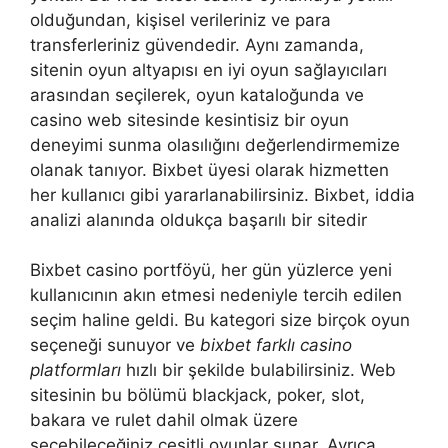
olduğundan, kişisel verileriniz ve para
transferleriniz güvendedir. Aynı zamanda,
sitenin oyun altyapısı en iyi oyun sağlayıcıları
arasından seçilerek, oyun kataloğunda ve
casino web sitesinde kesintisiz bir oyun
deneyimi sunma olasılığını değerlendirmemize
olanak tanıyor. Bixbet üyesi olarak hizmetten
her kullanıcı gibi yararlanabilirsiniz. Bixbet, iddia
analizi alanında oldukça başarılı bir sitedir
Bixbet casino portföyü, her gün yüzlerce yeni
kullanıcının akın etmesi nedeniyle tercih edilen
seçim haline geldi. Bu kategori size birçok oyun
seçeneği sunuyor ve
bixbet farklı casino
platformları
hızlı bir şekilde bulabilirsiniz. Web
sitesinin bu bölümü blackjack, poker, slot,
bakara ve rulet dahil olmak üzere
seçebileceğiniz çeşitli oyunlar sunar. Ayrıca