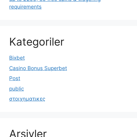
requirements
Kategoriler
Bixbet
Casino Bonus Superbet
Post
public
στοιχηματικες
Arşivler