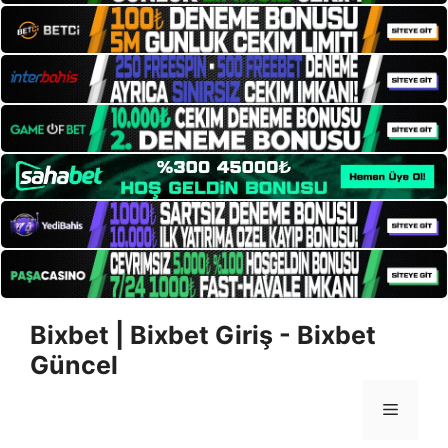
İçeriğe
Bixbet | Bixbet Giriş - Bixbet
atla
Güncel
Menü