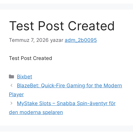
Test Post Created
Temmuz 7, 2026
yazar
adm_2b0095
Test Post Created
Kategoriler
Bixbet
BlazeBet: Quick‑Fire Gaming for the Modern
Player
MyStake Slots – Snabba Spin-äventyr för
den moderna spelaren