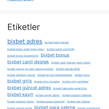
Etiketler
bixbet adres
bixbet bahis daveti
bixbet bahis sitesi blog sitesi
bixbet bahis çeşitliliği
bixbet bonus
bixbet bingo güvenilirliği
bixbet canli destek
bixbet canlı maçları nasıl i̇zlenir
bixbet casino ve canlı casino oyunları
bixbet destek ekibi
bixbet endüstri casino
bixbet en son güncellemeler
bixbet girisi
bixbet giriş
bixbet giriş i̇le bahis
bixbet giriş yenilikler
bixbet güncel adres
bixbet hakkında genel bilgi
bixbet kayit
bixbet kayıtlı adres
bixbet kazançlı bahisler
bixbet kullanıcı dostu
bixbet kupon sonuçları
bixbet maç izleme
bixbet para çekme
bixbet oturum açma
bixbet promosyon