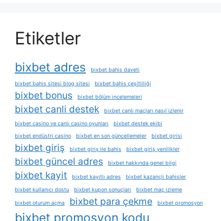
Etiketler
bixbet adres
bixbet bahis daveti
bixbet bahis sitesi blog sitesi
bixbet bahis çeşitliliği
bixbet bonus
bixbet bölüm i̇ncelemeleri
bixbet canli destek
bixbet canlı maçları nasıl i̇zlenir
bixbet casino ve canlı casino oyunları
bixbet destek ekibi
bixbet endüstri casino
bixbet en son güncellemeler
bixbet girisi
bixbet giriş
bixbet giriş i̇le bahis
bixbet giriş yenilikler
bixbet güncel adres
bixbet hakkında genel bilgi
bixbet kayit
bixbet kayıtlı adres
bixbet kazançlı bahisler
bixbet kullanıcı dostu
bixbet kupon sonuçları
bixbet maç izleme
bixbet para çekme
bixbet oturum açma
bixbet promosyon
bixbet promosyon kodu