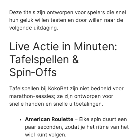
Deze titels zijn ontworpen voor spelers die snel
hun geluk willen testen en door willen naar de
volgende uitdaging.
Live Actie in Minuten:
Tafelspellen &
Spin‑Offs
Tafelspellen bij KokoBet zijn niet bedoeld voor
marathon-sessies; ze zijn ontworpen voor
snelle handen en snelle uitbetalingen.
American Roulette
– Elke spin duurt een
paar seconden, zodat je het ritme van het
wiel kunt volgen.