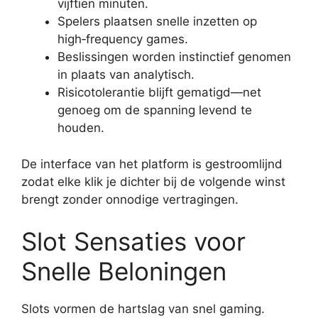
vijftien minuten.
Spelers plaatsen snelle inzetten op
high‑frequency games.
Beslissingen worden instinctief genomen
in plaats van analytisch.
Risicotolerantie blijft gematigd—net
genoeg om de spanning levend te
houden.
De interface van het platform is gestroomlijnd
zodat elke klik je dichter bij de volgende winst
brengt zonder onnodige vertragingen.
Slot Sensaties voor
Snelle Beloningen
Slots vormen de hartslag van snel gaming.