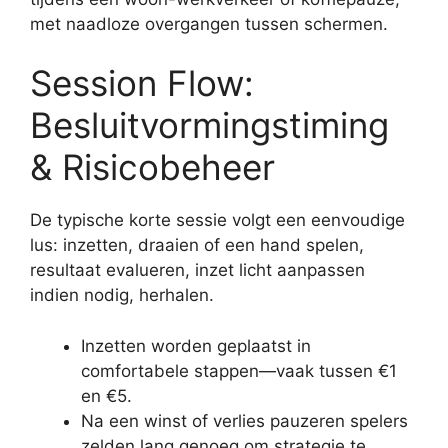
met naadloze overgangen tussen schermen.
Session Flow:
Besluitvormingstiming
& Risicobeheer
De typische korte sessie volgt een eenvoudige
lus: inzetten, draaien of een hand spelen,
resultaat evalueren, inzet licht aanpassen
indien nodig, herhalen.
Inzetten worden geplaatst in
comfortabele stappen—vaak tussen €1
en €5.
Na een winst of verlies pauzeren spelers
zelden lang genoeg om strategie te