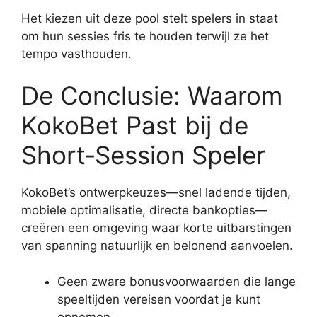
Het kiezen uit deze pool stelt spelers in staat
om hun sessies fris te houden terwijl ze het
tempo vasthouden.
De Conclusie: Waarom
KokoBet Past bij de
Short‑Session Speler
KokoBet’s ontwerpkeuzes—snel ladende tijden,
mobiele optimalisatie, directe bankopties—
creëren een omgeving waar korte uitbarstingen
van spanning natuurlijk en belonend aanvoelen.
Geen zware bonusvoorwaarden die lange
speeltijden vereisen voordat je kunt
opnemen.