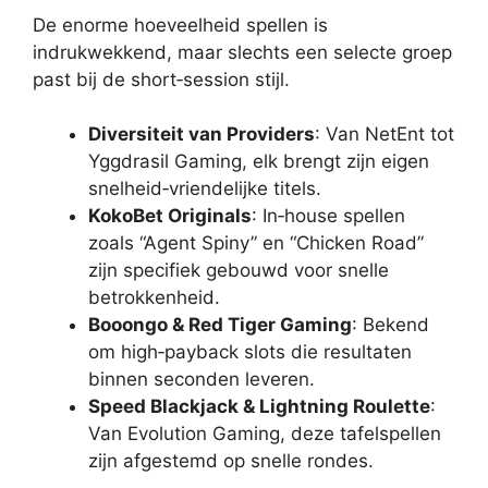
De enorme hoeveelheid spellen is
indrukwekkend, maar slechts een selecte groep
past bij de short‑session stijl.
Diversiteit van Providers
: Van NetEnt tot
Yggdrasil Gaming, elk brengt zijn eigen
snelheid‑vriendelijke titels.
KokoBet Originals
: In‑house spellen
zoals “Agent Spiny” en “Chicken Road”
zijn specifiek gebouwd voor snelle
betrokkenheid.
Booongo & Red Tiger Gaming
: Bekend
om high‑payback slots die resultaten
binnen seconden leveren.
Speed Blackjack & Lightning Roulette
:
Van Evolution Gaming, deze tafelspellen
zijn afgestemd op snelle rondes.