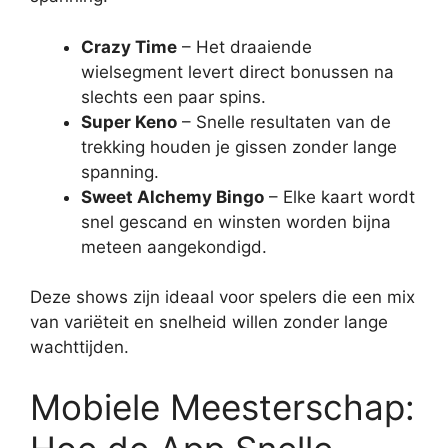
Crazy Time
– Het draaiende
wielsegment levert direct bonussen na
slechts een paar spins.
Super Keno
– Snelle resultaten van de
trekking houden je gissen zonder lange
spanning.
Sweet Alchemy Bingo
– Elke kaart wordt
snel gescand en winsten worden bijna
meteen aangekondigd.
Deze shows zijn ideaal voor spelers die een mix
van variëteit en snelheid willen zonder lange
wachttijden.
Mobiele Meesterschap: