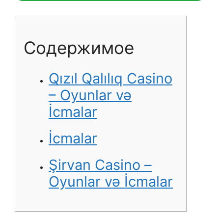
Содержимое
Qızıl Qalılıq Casino
– Oyunlar və
İcmalar
İcmalar
Şirvan Casino –
Oyunlar və İcmalar