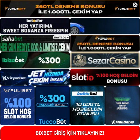
×
BIXBET GİRİŞ İÇİN TIKLAYINIZ!