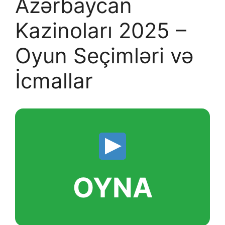
Azərbaycan
Kazinoları 2025 –
Oyun Seçimləri və
İcmallar
OYNA