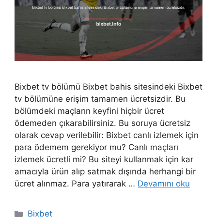
Bixbet tv bölümü Bixbet bahis sitesindeki Bixbet
tv bölümüne erişim tamamen ücretsizdir. Bu
bölümdeki maçların keyfini hiçbir ücret
ödemeden çıkarabilirsiniz. Bu soruya ücretsiz
olarak cevap verilebilir: Bixbet canlı izlemek için
para ödemem gerekiyor mu? Canlı maçları
izlemek ücretli mi? Bu siteyi kullanmak için kar
amacıyla ürün alıp satmak dışında herhangi bir
ücret alınmaz. Para yatırarak …
Devamını oku
Kategoriler
Bixbet