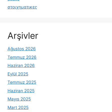
στοιχηματικες
Arşivler
Ağustos 2026
Temmuz 2026
Haziran 2026
Eylül 2025
Temmuz 2025
Haziran 2025
Mayıs 2025
Mart 2025