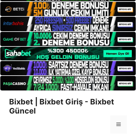
İçeriğe
Bixbet | Bixbet Giriş - Bixbet
atla
Güncel
Menü