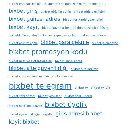
bixbet endüstri casino
bixbet en son güncellemeler
bixbet girisi
bixbet giriş
bixbet giriş i̇le bahis
bixbet giriş yenilikler
bixbet güncel adres
bixbet hakkında genel bilgi
bixbet kayit
bixbet kayıtlı adres
bixbet kazançlı bahisler
bixbet kullanıcı dostu
bixbet kupon sonuçları
bixbet maç izleme
bixbet para çekme
bixbet oturum açma
bixbet promosyon
bixbet promosyon kodu
bixbet rulet ve slot makineleri
bixbet sanal adres
bixbet site güvenilirliği
bixbet site i̇stikrarı
bixbet site suçlamaları
bixbet slot oyunları
bixbet telegram
bixbet tv
bixbet tv izle
bixbet yeni adresi
bixbet yenilikler
bixbet özellik farkı
bixbet üyelik
bixbet özel promosyon
giris adresi bixbet
bixbet üye olmak i̇çin belgeler
kayit bixbet