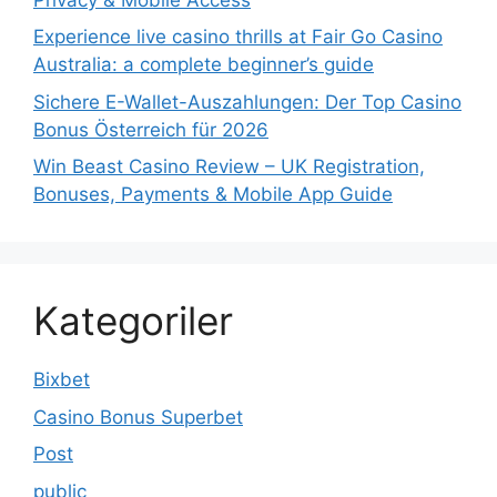
Experience live casino thrills at Fair Go Casino
Australia: a complete beginner’s guide
Sichere E-Wallet-Auszahlungen: Der Top Casino
Bonus Österreich für 2026
Win Beast Casino Review – UK Registration,
Bonuses, Payments & Mobile App Guide
Kategoriler
Bixbet
Casino Bonus Superbet
Post
public