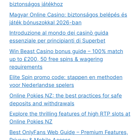
biztonságos játékhoz
Magyar Online Casino: biztonságos belépés és
játék bónuszokkal 2026-ban
Introduzione al mondo dei casinò guida
essenziale per principianti di Superbet
Win Beast Casino bonus guide – 100% match
up to £200, 50 free spins & wagering
requirements
Elite Spin promo code: stappen en methoden
voor Nederlandse spelers
Online Pokies NZ: the best practices for safe
deposits and withdrawals
Explore the thrilling features of high RTP slots at
Online Pokies NZ
Best OnlyFans Web Guide – Premium Features,
Privacy & Mobile Access