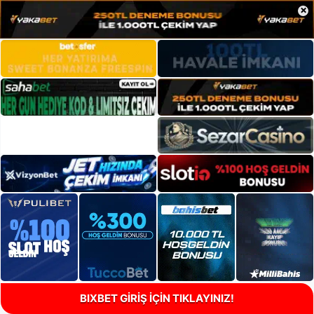
×
BIXBET GİRİŞ İÇİN TIKLAYINIZ!