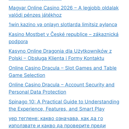
Magyar Online Casino 2026 – A legjobb oldalak
valódi pénzes játékhoz
1win kazino və onlayn slotlarda limitsiz əyləncə
Kasino Mostbet v České republice – zákaznická
podpora
Kasyno Online Dragonia dla Użytkowników z
Polski – Obsługa Klienta i Formy Kontaktu
Online Casino Dracula – Slot Games and Table
Game Selection
Online Casino Dracula – Account Security and
Personal Data Protection
Spinago 10: A Practical Guide to Understanding
the Experience, Features, and Smart Play
yep теглене: какво означава, как да го
използвате и какво да проверите преди