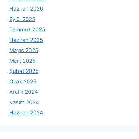
Haziran 2026
Eylül 2025
Temmuz 2025
Haziran 2025
Mayıs 2025
Mart 2025
Şubat 2025
Ocak 2025
Aralık 2024
Kasım 2024
Haziran 2024