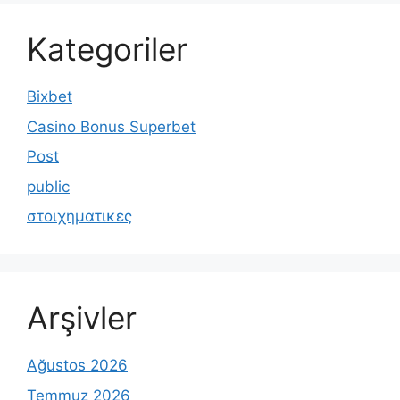
Kategoriler
Bixbet
Casino Bonus Superbet
Post
public
στοιχηματικες
Arşivler
Ağustos 2026
Temmuz 2026