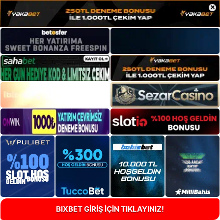
×
BIXBET GİRİŞ İÇİN TIKLAYINIZ!