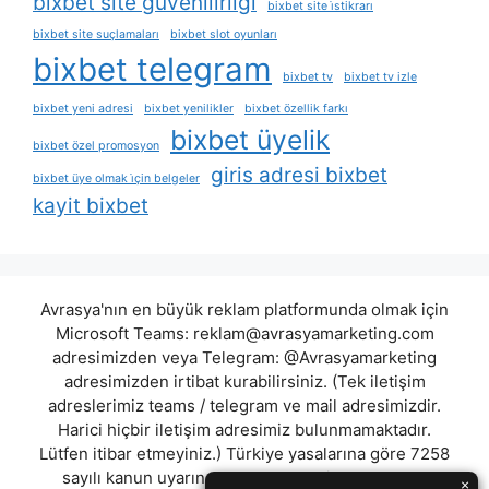
bixbet site güvenilirliği
bixbet site i̇stikrarı
bixbet site suçlamaları
bixbet slot oyunları
bixbet telegram
bixbet tv
bixbet tv izle
bixbet yeni adresi
bixbet yenilikler
bixbet özellik farkı
bixbet üyelik
bixbet özel promosyon
giris adresi bixbet
bixbet üye olmak i̇çin belgeler
kayit bixbet
Avrasya'nın en büyük reklam platformunda olmak için
Microsoft Teams:
reklam@avrasyamarketing.com
adresimizden veya Telegram: @Avrasyamarketing
adresimizden irtibat kurabilirsiniz. (Tek iletişim
adreslerimiz teams / telegram ve mail adresimizdir.
Harici hiçbir iletişim adresimiz bulunmamaktadır.
Lütfen itibar etmeyiniz.) Türkiye yasalarına göre 7258
sayılı kanun uyarınca yasa dışı bahis oynamanın