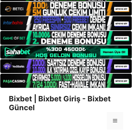
İçeriğe
Bixbet | Bixbet Giriş - Bixbet
atla
Güncel
Menü