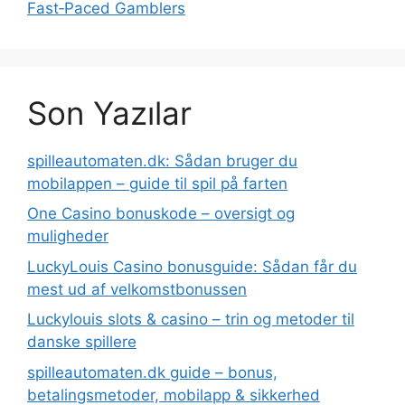
Fast‑Paced Gamblers
Son Yazılar
spilleautomaten.dk: Sådan bruger du
mobilappen – guide til spil på farten
One Casino bonuskode – oversigt og
muligheder
LuckyLouis Casino bonusguide: Sådan får du
mest ud af velkomstbonussen
Luckylouis slots & casino – trin og metoder til
danske spillere
spilleautomaten.dk guide – bonus,
betalingsmetoder, mobilapp & sikkerhed