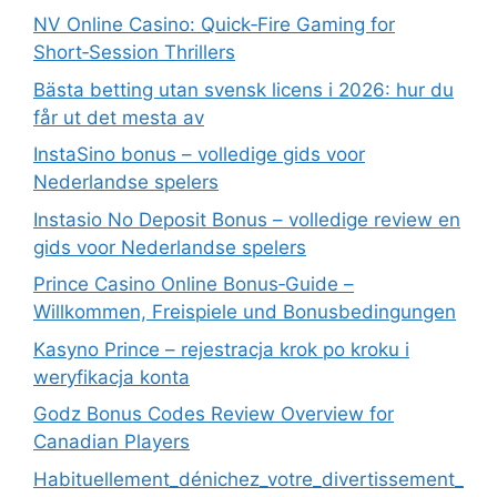
NV Online Casino: Quick‑Fire Gaming for
Short‑Session Thrillers
Bästa betting utan svensk licens i 2026: hur du
får ut det mesta av
InstaSino bonus – volledige gids voor
Nederlandse spelers
Instasio No Deposit Bonus – volledige review en
gids voor Nederlandse spelers
Prince Casino Online Bonus‑Guide –
Willkommen, Freispiele und Bonusbedingungen
Kasyno Prince – rejestracja krok po kroku i
weryfikacja konta
Godz Bonus Codes Review Overview for
Canadian Players
Habituellement_dénichez_votre_divertissement_