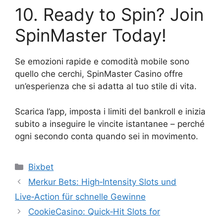
10. Ready to Spin? Join
SpinMaster Today!
Se emozioni rapide e comodità mobile sono
quello che cerchi, SpinMaster Casino offre
un’esperienza che si adatta al tuo stile di vita.
Scarica l’app, imposta i limiti del bankroll e inizia
subito a inseguire le vincite istantanee – perché
ogni secondo conta quando sei in movimento.
Kategoriler
Bixbet
Merkur Bets: High‑Intensity Slots und
Live‑Action für schnelle Gewinne
CookieCasino: Quick‑Hit Slots for