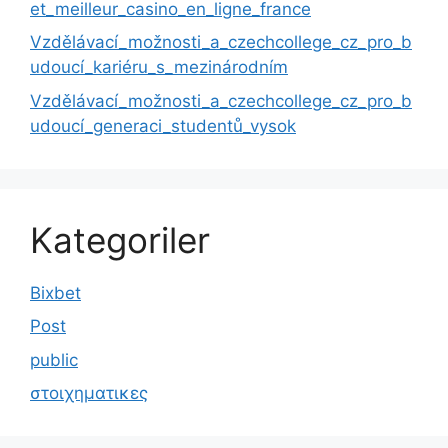
et_meilleur_casino_en_ligne_france
Vzdělávací_možnosti_a_czechcollege_cz_pro_b
udoucí_kariéru_s_mezinárodním
Vzdělávací_možnosti_a_czechcollege_cz_pro_b
udoucí_generaci_studentů_vysok
Kategoriler
Bixbet
Post
public
στοιχηματικες