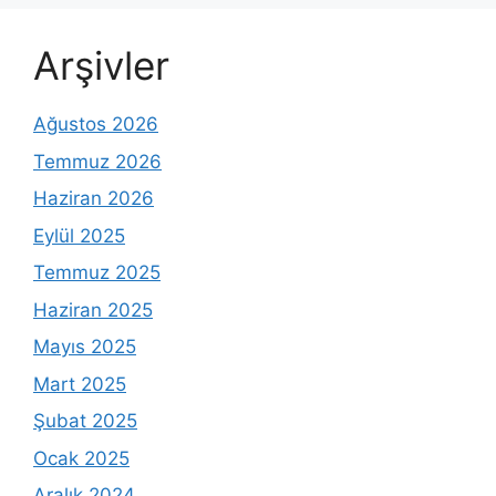
Arşivler
Ağustos 2026
Temmuz 2026
Haziran 2026
Eylül 2025
Temmuz 2025
Haziran 2025
Mayıs 2025
Mart 2025
Şubat 2025
Ocak 2025
Aralık 2024