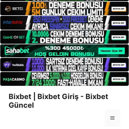
İçeriğe
Bixbet | Bixbet Giriş - Bixbet
atla
Güncel
Menü